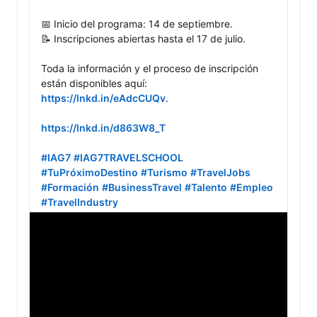
📅 Inicio del programa: 14 de septiembre.

📝 Inscripciones abiertas hasta el 17 de julio.

Toda la información y el proceso de inscripción 
están disponibles aquí: 
https://lnkd.in/eAdcCUQv
.

https://lnkd.in/d863W8_T
#IAG7
#IAG7TRAVELSCHOOL
#TuPróximoDestino
#Turismo
#TravelJobs
#Formación
#BusinessTravel
#Talento
#Empleo
#TravelIndustry