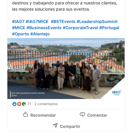
destinos y trabajando para ofrecer a nuestros clientes, 
las mejores soluciones para sus eventos.

#IAG7
#IAG7MICE
#BSTEvents
#LeadershipSummit
#MICE
#BusinessEvents
#CorporateTravel
#Portugal
#Oporto
#Alentejo
71
2 comentarios
Recomendar
Comentar
Compartir