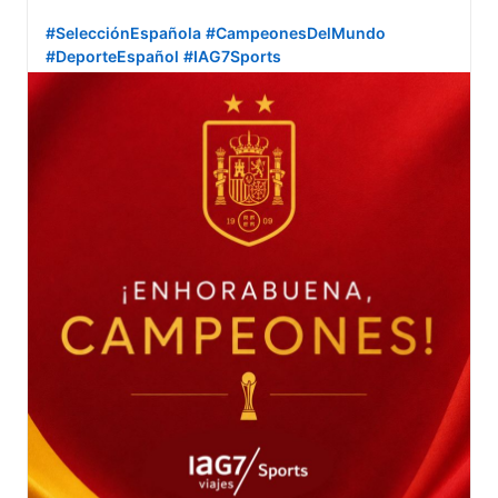
#SelecciónEspañola
#CampeonesDelMundo
#DeporteEspañol
#IAG7Sports