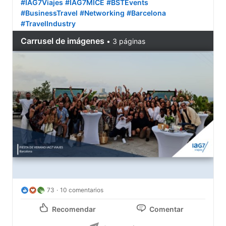
#IAG7Viajes
#IAG7MICE
#BSTEvents
#BusinessTravel
#Networking
#Barcelona
#TravelIndustry
73
10 comentarios
Recomendar
Comentar