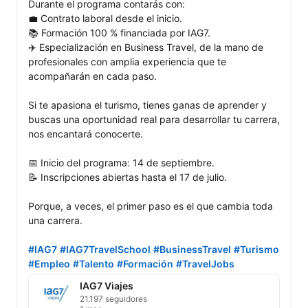
Durante el programa contarás con:

💼 Contrato laboral desde el inicio.

📚 Formación 100 % financiada por IAG7.

✈️ Especialización en Business Travel, de la mano de 
profesionales con amplia experiencia que te 
acompañarán en cada paso.

Si te apasiona el turismo, tienes ganas de aprender y 
buscas una oportunidad real para desarrollar tu carrera, 
nos encantará conocerte.

📅 Inicio del programa: 14 de septiembre.

📝 Inscripciones abiertas hasta el 17 de julio.

Porque, a veces, el primer paso es el que cambia toda 
una carrera.

#IAG7
#IAG7TravelSchool
#BusinessTravel
#Turismo
#Empleo
#Talento
#Formación
#TravelJobs
IAG7 Viajes
21.197 seguidores