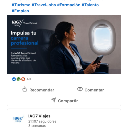
#Turismo
#TravelJobs
#Formación
#Talento
#Empleo
49
Recomendar
Comentar
Compartir
IAG7 Viajes
21.197 seguidores
3 semanas